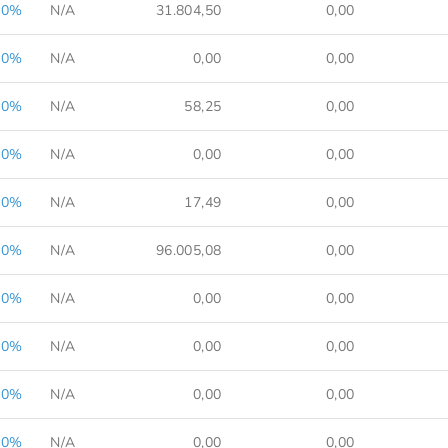
00%
N/A
31.804,50
0,00
00%
N/A
0,00
0,00
00%
N/A
58,25
0,00
00%
N/A
0,00
0,00
00%
N/A
17,49
0,00
00%
N/A
96.005,08
0,00
00%
N/A
0,00
0,00
00%
N/A
0,00
0,00
00%
N/A
0,00
0,00
00%
N/A
0,00
0,00