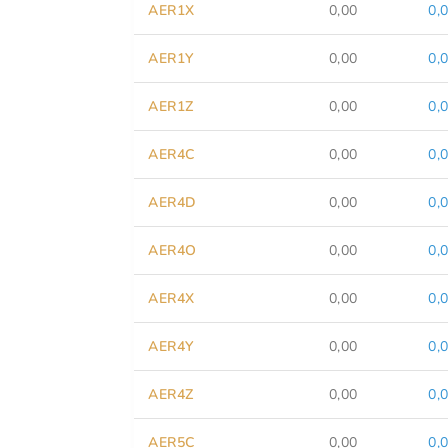
AER1X
0,00
0,
AER1Y
0,00
0,
AER1Z
0,00
0,
AER4C
0,00
0,
AER4D
0,00
0,
AER4O
0,00
0,
AER4X
0,00
0,
AER4Y
0,00
0,
AER4Z
0,00
0,
AER5C
0,00
0,