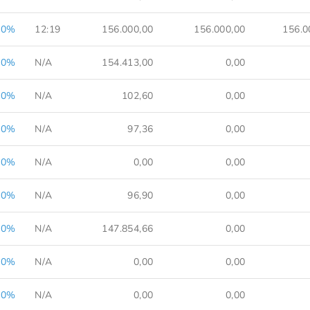
00%
12:19
156.000,00
156.000,00
156.0
00%
N/A
154.413,00
0,00
00%
N/A
102,60
0,00
00%
N/A
97,36
0,00
00%
N/A
0,00
0,00
00%
N/A
96,90
0,00
00%
N/A
147.854,66
0,00
00%
N/A
0,00
0,00
00%
N/A
0,00
0,00