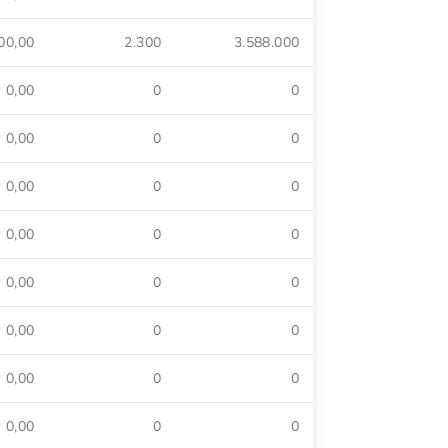
00,00
2.300
3.588.000
0,00
0
0
0,00
0
0
0,00
0
0
0,00
0
0
0,00
0
0
0,00
0
0
0,00
0
0
0,00
0
0