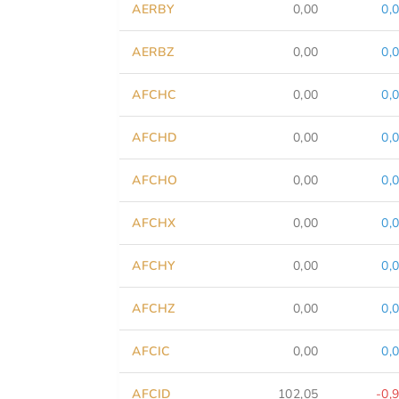
AERBY
0,00
0,
AERBZ
0,00
0,
AFCHC
0,00
0,
AFCHD
0,00
0,
AFCHO
0,00
0,
AFCHX
0,00
0,
AFCHY
0,00
0,
AFCHZ
0,00
0,
AFCIC
0,00
0,
AFCID
102,05
-0,