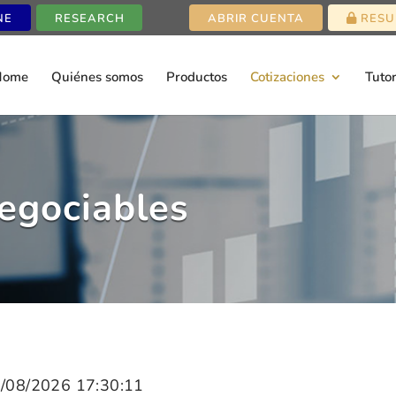
NE
RESEARCH
ABRIR CUENTA
RESU
Home
Quiénes somos
Productos
Cotizaciones
Tutor
egociables
/08/2026 17:30:11