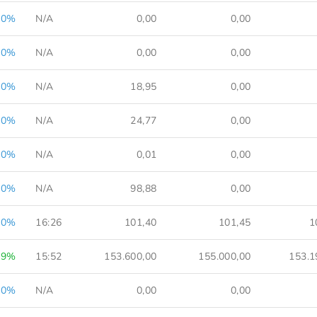
00%
N/A
0,00
0,00
00%
N/A
0,00
0,00
00%
N/A
18,95
0,00
00%
N/A
24,77
0,00
00%
N/A
0,01
0,00
00%
N/A
98,88
0,00
00%
16:26
101,40
101,45
1
39%
15:52
153.600,00
155.000,00
153.1
00%
N/A
0,00
0,00