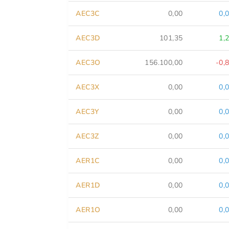
AEC3C
0,00
0,
AEC3D
101,35
1,
AEC3O
156.100,00
-0,
AEC3X
0,00
0,
AEC3Y
0,00
0,
AEC3Z
0,00
0,
AER1C
0,00
0,
AER1D
0,00
0,
AER1O
0,00
0,