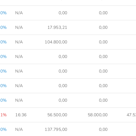
00%
N/A
0,00
0,00
00%
N/A
17.953,21
0,00
00%
N/A
104.800,00
0,00
00%
N/A
0,00
0,00
00%
N/A
0,00
0,00
00%
N/A
0,00
0,00
00%
N/A
0,00
0,00
51%
16:36
56.500,00
58.000,00
47.5
00%
N/A
137.795,00
0,00